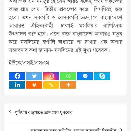
অধ্যাপক এম মনজুর হোসেন আরও বলেন, প্রথম প্রকল্পের
কাজ প্রায় শেষ। দ্বিতীয় প্রকল্পের কাজ শিগগিরই শুরু
হবে। তখন সরকারি ও বেসরকারি উদ্যোগে বাংলাদেশে
আবারও ঐহিত্যবাহী ‘ঢাকাই মসলিন’র বাণিজ্যিক
উৎপাদন শুরু হবে। এতে করে বাংলাদেশ আবারও নতুন
করে মসলিনের স্বর্ণালি অধ্যায়ে পা রাখার এক অপার
সম্ভাবনার কথা জানান- মসলিনের এই মুখ্য গবেষক।
ইউকে/এসই/এসএম
Post
পুঠিয়ায় বজ্রপাতে প্রাণ গেল যুবকের
navigation
হেফাজতের নতুন কমিটির নেতৃত্বে বাবুনগরী-জিহাদীই