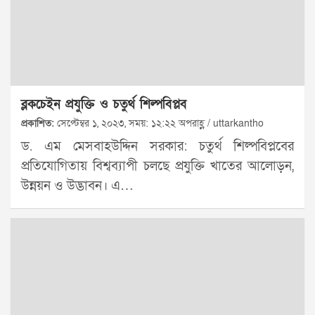
ব্লকচেইন প্রযুক্তি ও চতুর্থ শিল্পবিপ্লব
প্রকাশিত:
সেপ্টেম্বর ১, ২০২৩, সময়: ১২:২২ অপরাহ্ণ / uttarkantho
ড. এম মেসবাহউদ্দিন সরকার: চতুর্থ শিল্পবিপ্লবের
প্রতিযোগিতায় বিশ্বব্যাপী চলছে প্রযুক্তি খাতের আলোড়ন,
উন্নয়ন ও উদ্ভাবন। এ…