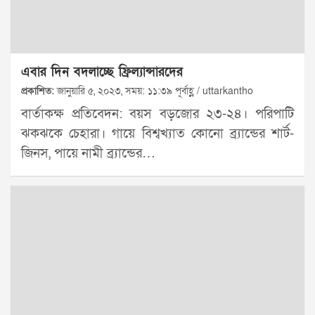
এবার দিন বদলাচ্ছে ফ্রিল্যান্সারদের
প্রকাশিত:
জানুয়ারি ৫, ২০২৩, সময়: ১১:৩৯ পূর্বাহ্ণ / uttarkantho
বার্তাকক্ষ প্রতিবেদন: বয়স বড়জোর ২৩-২৪। পরিপাটি
ঝকঝকে চেহারা। গায়ে বিশ্বখ্যাত কোনো ব্র্যান্ডের শার্ট-
জিনস, পায়ে নামী ব্র্যান্ডের…