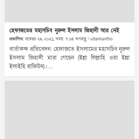
হেফাজতের মহাসচিব নুরুল ইসলাম জিহাদী আর নেই
প্রকাশিত:
নভেম্বর ২৯, ২০২১, সময়: ৭:০৪ অপরাহ্ণ / uttarkantho
বার্তাকক্ষ প্রতিবেদন: হেফাজতে ইসলামের মহাসচিব নুরুল
ইসলাম জিহাদী মারা গেছেন (ইন্না লিল্লাহি ওয়া ইন্না
ইলাইহি রাজিউন)।…