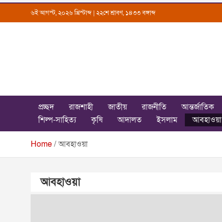
Skip
৬ই আগস্ট, ২০২৬ খ্রিস্টাব্দ | ২২শে শ্রাবণ, ১৪৩৩ বঙ্গাব্দ
to
content
Uttarkantho
News Portal
প্রচ্ছদ
রাজশাহী
জাতীয়
রাজনীতি
আন্তর্জাতিক
শিল্প-সাহিত্য
কৃষি
আদালত
ইসলাম
আবহাওয়া
Home
আবহাওয়া
আবহাওয়া