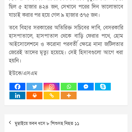
ছিল ৫ হাজার ৪২৪ জন, সেখানে পরের দিন ভালোভাবে
যাচাই করার পর হয়ে গেল ৯ হাজার ৩৭৫ জন।
তবে বিহার সরকারের অতিরিক্ত সচিবের দাবি, বেসরকারি
হাসপাতালে, হাসপাতাল থেকে বাড়ি ফেরার পথে, হোম
আইসোলেশনে ও করোনা পরবর্তী ক্ষেত্রে নানা জটিলতার
জেরেই তাদের মৃত্যু হয়েছে। সেই হিসাবগুলো আগে ধরা
হয়নি।
ইউকে/এসএম
Post
মুম্বাইয়ে ভবন ধসে ৮ শিশুসহ নিহত ১১
navigation