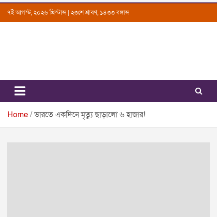
Skip
৭ই আগস্ট, ২০২৬ খ্রিস্টাব্দ | ২৩শে শ্রাবণ, ১৪৩৩ বঙ্গাব্দ
to
content
Uttarkantho
News Portal
Home
ভারতে একদিনে মৃত্যু ছাড়ালো ৬ হাজার!