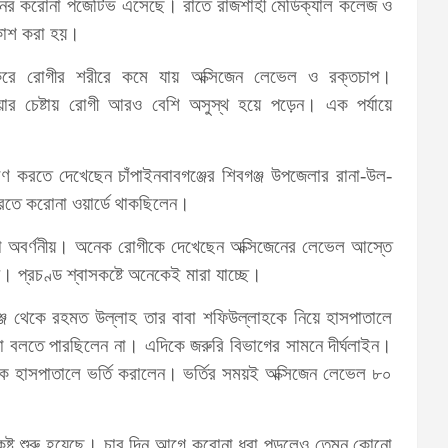
জনের করোনা পজেটিভ এসেছে। রাতে রাজশাহী মেডিক্যাল কলেজ ও
রকাশ করা হয়।
রে রোগীর শরীরে কমে যায় অক্সিজেন লেভেল ও রক্তচাপ।
য়ার চেষ্টায় রোগী আরও বেশি অসুস্থ হয়ে পড়েন। এক পর্যায়ে
রণ করতে দেখেছেন চাঁপাইনবাবগঞ্জের শিবগঞ্জ উপজেলার রানা-উল-
তে করোনা ওয়ার্ডে থাকছিলেন।
ম তা অবর্ণনীয়। অনেক রোগীকে দেখেছেন অক্সিজেনের লেভেল আস্তে
। প্রচণ্ড শ্বাসকষ্টে অনেকেই মারা যাচ্ছে।
বগঞ্জ থেকে রহমত উল্লাহ তার বাবা শফিউল্লাহকে নিয়ে হাসপাতালে
া বলতে পারছিলেন না। এদিকে জরুরি বিভাগের সামনে দীর্ঘলাইন।
কে হাসপাতালে ভর্তি করালেন। ভর্তির সময়ই অক্সিজেন লেভেল ৮০
কষ্ট শুরু হয়েছে। চার দিন আগে করোনা ধরা পড়লেও তেমন কোনো