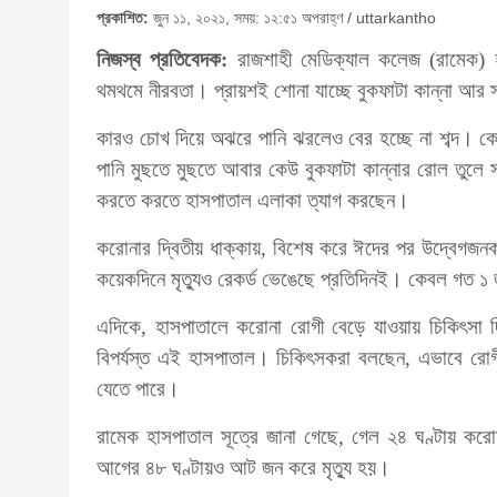
প্রকাশিত:
জুন ১১, ২০২১, সময়: ১২:৫১ অপরাহ্ণ / uttarkantho
নিজস্ব প্রতিবেদক:
রাজশাহী মেডিক্যাল কলেজ (রামেক) 
থমথমে নীরবতা। প্রায়শই শোনা যাচ্ছে বুকফাটা কান্না আর 
কারও চোখ দিয়ে অঝরে পানি ঝরলেও বের হচ্ছে না শব্দ
পানি মুছতে মুছতে আবার কেউ বুকফাটা কান্নার রোল তুলে
করতে করতে হাসপাতাল এলাকা ত্যাগ করছেন।
করোনার দ্বিতীয় ধাক্কায়, বিশেষ করে ঈদের পর উদ্বেগজনক 
কয়েকদিনে মৃত্যুও রেকর্ড ভেঙেছে প্রতিদিনই। কেবল গত ১ জ
এদিকে, হাসপাতালে করোনা রোগী বেড়ে যাওয়ায় চিকিৎসা
বিপর্যস্ত এই হাসপাতাল। চিকিৎসকরা বলছেন, এভাবে রোগী 
যেতে পারে।
রামেক হাসপাতাল সূত্রে জানা গেছে, গেল ২৪ ঘণ্টায় কর
আগের ৪৮ ঘণ্টায়ও আট জন করে মৃত্যু হয়।