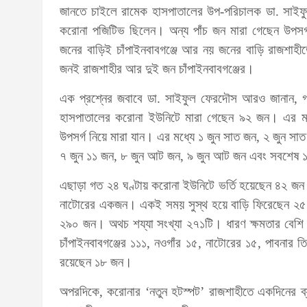
জানতে চাইলে রামেক হাসপাতালের উপ-পরিচালক ডা. সাইফ
করোনা পজিটিভ ছিলেন। অন্য পাঁচ জন মারা গেছেন উপসর্
জনের বাড়িই চাঁপাইনবাবগঞ্জে আর নয় জনের বাড়ি রাজশাহী
জনই রাজশাহীর আর দুই জন চাঁপাইনবাবগঞ্জের।
এক প্রশ্নের জবাবে ডা. সাইফুল ফেরদৌস আরও জানান, গত
হাসপাতালের করোনা ইউনিটে মারা গেছেন ৯২ জন। এর ম
উপসর্গ নিয়ে মারা যান। এর মধ্যে ১ জুন সাত জন, ২ জুন স
৭ জুন ১১ জন, ৮ জুন আট জন, ৯ জুন আট জন এবং সবশেষ ১
এছাড়া গত ২৪ ঘণ্টায় করোনা ইউনিটে ভর্তি হয়েছেন ৪২ জন। 
নাটোরের একজন। একই সময় সুস্থ হয়ে বাড়ি ফিরেছেন ২৫ জন।
২৯০ জন। অথচ শয্যা সংখ্যা ২৭১টি। ধারণ ক্ষমতার বেশি স
চাঁপাইনবাবগঞ্জের ১১১, নওগাঁর ১৫, নাটোরের ১৫, পাবনার ত
রয়েছেন ১৮ জন।
অপরদিকে, করোনার ‘নতুন হটস্পট’ রাজশাহীতে একদিনের ব্য