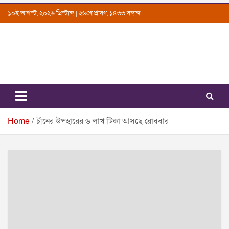
Skip
১০ই আগস্ট, ২০২৬ খ্রিস্টাব্দ | ২৬শে শ্রাবণ, ১৪৩৩ বঙ্গাব্দ
to
content
Uttarkantho
News Portal
Home
চীনের উপহারের ৬ লাখ টিকা আসছে রোববার