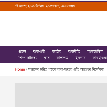
Skip
৭ই আগস্ট, ২০২৬ খ্রিস্টাব্দ | ২৩শে শ্রাবণ, ১৪৩৩ বঙ্গাব্দ
to
content
Uttarkantho
News Portal
প্রচ্ছদ
রাজশাহী
জাতীয়
রাজনীতি
আন্তর্জাতিক
শিল্প-সাহিত্য
কৃষি
আদালত
ইসলাম
আবহাওয়া
Home
সন্তানের চরিত্র গঠনে বাবা-মায়ের প্রতি আল্লাহর নির্দেশনা