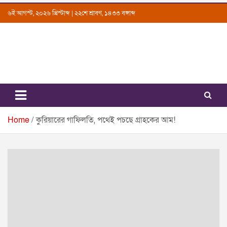
Skip
৬ই আগস্ট, ২০২৬ খ্রিস্টাব্দ | ২২শে শ্রাবণ, ১৪৩৩ বঙ্গাব্দ
to
content
Uttarkantho
News Portal
Home
কুরিয়ারের গাফিলতি, পথেই পচছে গ্রাহকের আম!