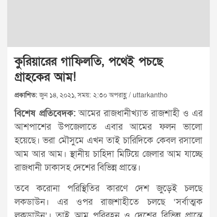
কুরিয়ারের গাফিলতি, পথেই পচছে
গ্রাহকের আম!
প্রকাশিত:
জুন ১৪, ২০২১, সময়: ২:৩০ অপরাহ্ণ / uttarkantho
বিশেষ প্রতিবেদক:
আমের রাজধানীখ্যাত রাজশাহী ও এর
আশপাশের উপজেলাতে এবার আমের ফলন ভালো
হয়েছে। ভরা মৌসুমে এখন তাই চারিদিকে কেবল রসালো
আম আর আম। স্থানীয় চাহিদা মিটিয়ে জেলার আম যাচ্ছে
রাজধানী ঢাকাসহ দেশের বিভিন্ন প্রান্তে।
তবে করোনা পরিস্থিতির কারণে দেশ জুড়েই চলছে
লকডাউন। এর ওপর রাজশাহীতে চলছে ‘সর্বাত্মক
লকডাউন’। তাই আম পরিবহন ও দেশের বিভিন্ন প্রান্তে