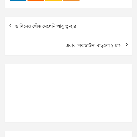
Post
৬ দিনেও খোঁজ মেলেনি আবু ত্ব-হার
navigation
এবার ‘লকডাউন’ বাড়লো ১ মাস