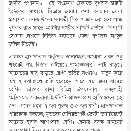
স্থানীয় প্রশাসনও। এই সংক্রমণ ঠেকাতে বুধবার জরুরি
বৈঠকের মাধ্যমে সিদ্ধান্ত নেয়ার কথা বললেন জেলা
প্রশাসক। লকডাউনের পরবর্তী সিদ্ধান্ত জানানো হবে আজ
বুধবার রাত সাড়ে আটটায় নগরীর সার্কিট হাউজে। বিষয়টি
সোনার দেশকে নিশ্চিত করেছেন জেলা প্রশাসক আব্দুল
জলিল নিজেই।
এদিকে হাসপাতাল কর্তৃপক্ষ জানাচ্ছেন, করোনা এখন শুধু
শহরেই নয়, বিস্তার ঘটিয়েছে গ্রামাঞ্চলেও। তাই বাড়ছে
আক্রান্তের হার, বাড়ছে রোগী ভর্তির সংখ্যাও। নতুন করে
এই হাসপাতালে ভর্তি হয়েছেন আরো ৫৮ জন। যাদের
বেশির ভাগের বাসা বিভিন্ন উপজেলায়। রাজশাহী
মেডিকেলের করোনা ইউনিটে আজও প্রাণ হারিয়েছেন ১২
জন। এদের মধ্যে ৭ জন পুরুষ ও ৫ জন নারী। হাসপাতাল
পরিচালক বলছেন, মৃতদের বেশিরভাগই ডেল্টা ভ্যারিয়েন্টে
আক্রান্ত হবার আশংকাই বেশি। কেননা বয়স্ক মানুষের
সাথে পাল্লা দিয়ে বাড়ছে তরুণদের মৃত্যুর হারও।