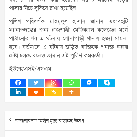
পালার নিচে লুকিয়ে রাখা হয়েছিল।
পুলিশ পরিদর্শক মাহমুদুল হাসান জানান, মরদেহটি
ময়নাতদন্তের জন্য রাজশাহী মেডিক্যাল কলেজের মর্গে
পাঠানোর পর এ ঘটনায় গোদাগাড়ী থানায় হত্যা মামলা
হবে। বর্তমানে এ ঘটনায় জড়িত ব্যক্তিকে শনাক্ত করার
চেষ্টা চলছে বলেও জানান এই পুলিশ কমকর্তা।
ইউকে/এসই/এসএম
Post
করোনায় লাগামহীন মৃত্যু বাড়াচ্ছে উদ্বেগ
navigation