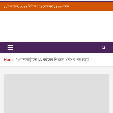
Skip
১০ই আগস্ট, ২০২৬ খ্রিস্টাব্দ | ২৬শে শ্রাবণ, ১৪৩৩ বঙ্গাব্দ
to
content
Uttarkantho
News Portal
Home
গোদাগাড়ীতে ১১ বছরের শিশুকে ধর্ষণের পর হত্যা