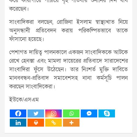
করে কারাগারে পাঠিয়ে বৃহস্পতিবার শুনানির দিন ধার্য
করেছেন।
সাংবাদিকরা বলছেন, রোজিনা ইসলাম স্বাস্থ্যখাত নিয়ে
অনুসন্ধানী প্রতিবেদন করায় পরিকল্পিতভাবে তাকে
ফাঁসানো হয়েছে।
পেশাগত দায়িত্ব পালনকালে একজন সাংবাদিককে আটকে
রেখে হেনস্তা এবং মামলা দায়েরের প্রতিবাদে সারাদেশের
সাংবাদিরা ফুঁসে উঠেছেন। তার নিঃশর্ত মুক্তি দাবিতে
মানববন্ধন-প্রতিবাদ সমাবেশসহ নানা কর্মসূচি পালন
করছেন সাংবাদিকেরা।
ইউকে/এসএম