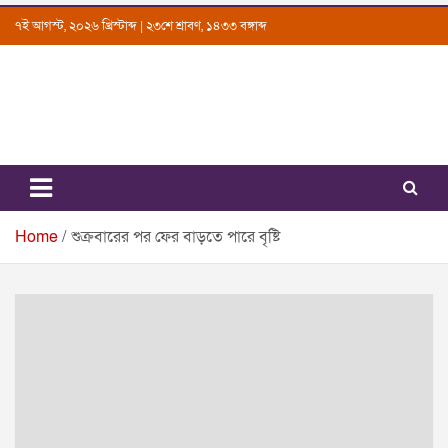
Skip
৭ই আগস্ট, ২০২৬ খ্রিস্টাব্দ | ২৩শে শ্রাবণ, ১৪৩৩ বঙ্গাব্দ
to
content
Uttarkantho
News Portal
Home
শুক্রবারের পর ফের বাড়তে পারে বৃষ্টি