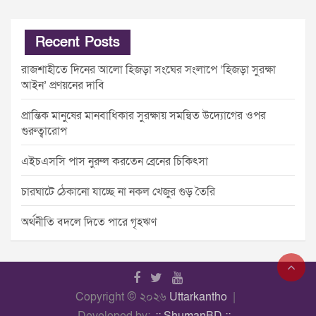
Recent Posts
রাজশাহীতে দিনের আলো হিজড়া সংঘের সংলাপে ‘হিজড়া সুরক্ষা
আইন’ প্রণয়নের দাবি
প্রান্তিক মানুষের মানবাধিকার সুরক্ষায় সমন্বিত উদ্যোগের ওপর
গুরুত্বারোপ
এইচএসসি পাস নুরুল করতেন ব্রেনের চিকিৎসা
চারঘাটে ঠেকানো যাচ্ছে না নকল খেজুর গুড় তৈরি
অর্থনীতি বদলে দিতে পারে গৃহঋণ
Copyright © ২০২৬
Uttarkantho
Developed by:
.:: ShumanBD ::.