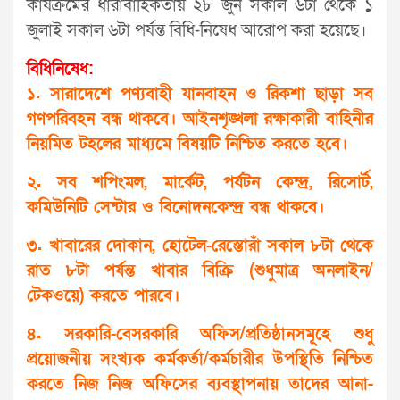
কার্যক্রমের ধারাবাহিকতায় ২৮ জুন সকাল ৬টা থেকে ১
জুলাই সকাল ৬টা পর্যন্ত বিধি-নিষেধ আরোপ করা হয়েছে।
বিধিনিষেধ:
১. সারাদেশে পণ্যবাহী যানবাহন ও রিকশা ছাড়া সব
গণপরিবহন বন্ধ থাকবে। আইনশৃঙ্খলা রক্ষাকারী বাহিনীর
নিয়মিত টহলের মাধ্যমে বিষয়টি নিশ্চিত করতে হবে।
২. সব শপিংমল, মার্কেট, পর্যটন কেন্দ্র, রিসোর্ট,
কমিউনিটি সেন্টার ও বিনোদনকেন্দ্র বন্ধ থাকবে।
৩. খাবারের দোকান, হোটেল-রেস্তোরাঁ সকাল ৮টা থেকে
রাত ৮টা পর্যন্ত খাবার বিক্রি (শুধুমাত্র অনলাইন/
টেকওয়ে) করতে পারবে।
৪. সরকারি-বেসরকারি অফিস/প্রতিষ্ঠানসমূহে শুধু
প্রয়োজনীয় সংখ্যক কর্মকর্তা/কর্মচারীর উপস্থিতি নিশ্চিত
করতে নিজ নিজ অফিসের ব্যবস্থাপনায় তাদের আনা-