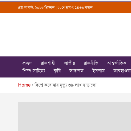
Skip
৪ঠা আগস্ট, ২০২৬ খ্রিস্টাব্দ | ২০শে শ্রাবণ, ১৪৩৩ বঙ্গাব্দ
to
content
Uttarkantho
News Portal
প্রচ্ছদ
রাজশাহী
জাতীয়
রাজনীতি
আন্তর্জাতিক
শিল্প-সাহিত্য
কৃষি
আদালত
ইসলাম
আবহাওয়া
Home
বিশ্বে করোনায় মৃত্যু ৩৯ লাখ ছাড়ালো