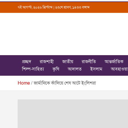
Skip
৭ই আগস্ট, ২০২৬ খ্রিস্টাব্দ | ২৩শে শ্রাবণ, ১৪৩৩ বঙ্গাব্দ
to
content
Uttarkantho
News Portal
প্রচ্ছদ
রাজশাহী
জাতীয়
রাজনীতি
আন্তর্জাতিক
শিল্প-সাহিত্য
কৃষি
আদালত
ইসলাম
আবহাওয়া
Home
জার্মানিকে কাঁদিয়ে শেষ আটে ইংলিশরা