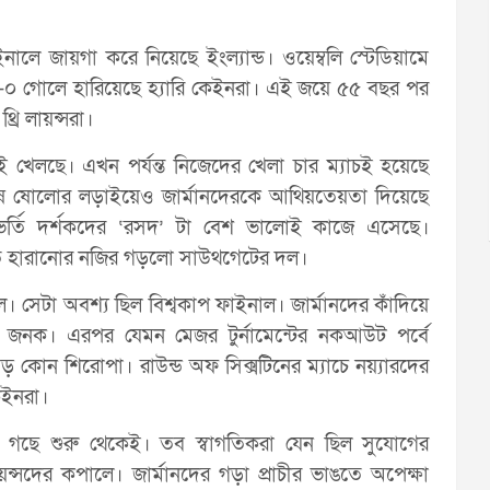
নালে জায়গা করে নিয়েছে ইংল্যান্ড। ওয়েম্বলি স্টেডিয়ামে
২-০ গোলে হারিয়েছে হ্যারি কেইনরা। এই জয়ে ৫৫ বছর পর
্রি লায়ন্সরা।
খেলছে। এখন পর্যন্ত নিজেদের খেলা চার ম্যাচই হয়েছে
েষ ষোলোর লড়াইয়েও জার্মানদেরকে আথিয়তেয়তা দিয়েছে
িভর্তি দর্শকদের ‘রসদ’ টা বেশ ভালোই কাজে এসেছে।
তে হারানোর নজির গড়লো সাউথগেটের দল।
। সেটা অবশ্য ছিল বিশ্বকাপ ফাইনাল। জার্মানদের কাঁদিয়ে
র জনক। এরপর যেমন মেজর টুর্নামেন্টের নকআউট পর্বে
বড় কোন শিরোপা। রাউন্ড অফ সিক্সটিনের ম্যাচে নয়্যারদের
েইনরা।
া গছে শুরু থেকেই। তব স্বাগতিকরা যেন ছিল সুযোগের
লায়ন্সদের কপালে। জার্মানদের গড়া প্রাচীর ভাঙতে অপেক্ষা