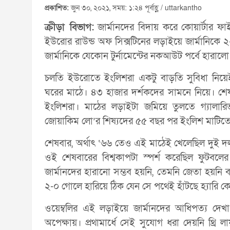
প্রকাশিত:
জুন ৩০, ২০২১, সময়: ১:২৪ পূর্বাহ্ণ / uttarkantho
ক্রীড়া বিভাগ:
জার্মানদের বিদায় করে কোয়ার্টার ফাই
ইউরোর রাউন্ড অফ সিক্সটিনের লড়াইয়ে জার্মানিকে 
জার্মানিকে যেকোন টুর্নামেন্টের নকআউট পর্বে হারালো থ
চলতি ইউরোতে ইংলিশরা একটু বাড়তি সুবিধা নিয়েই 
ঘরের মাঠে। ৪৩ হাজার দর্শকদের সামনে নিয়ে। শ
ইংলিশরা। মাঠের লড়াইটা জমিয়ে তুলতে গ্যালার
জোয়াকিম লো’র শিষ্যদের ৫৫ বছর পর ইংলিশ মাটি
শেষবার, অর্থাৎ ‘৬৬ তেও এই মাঠেই খেলেছিল দুই দল
ওই শেষবারের বিশ্বকাপটা স্পর্শ করেছিল ফুটবলে
জার্মানদের হারানো সম্ভব হয়নি, তেমনি জেতা হয়নি 
২-০ গোলে হারিয়ে ঠিক যেন সে পথেই হাঁটছে হ্যারি ক
ওয়েম্বলির এই লড়াইয়ে জার্মানদের আধিপত্য দেখ
অপেক্ষায়। প্রথামার্ধে সেই সুযোগ ধরা দেয়নি থ্রি 