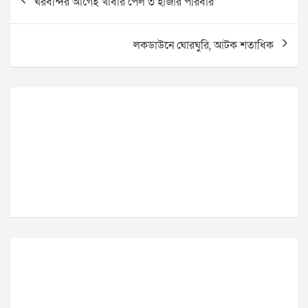
ঘরবন্দির আগেই খাবার পেল ৩ হাজার পরিবার
navigation
লকডাউনে ঘোরঘুরি, আটক শতাধিক