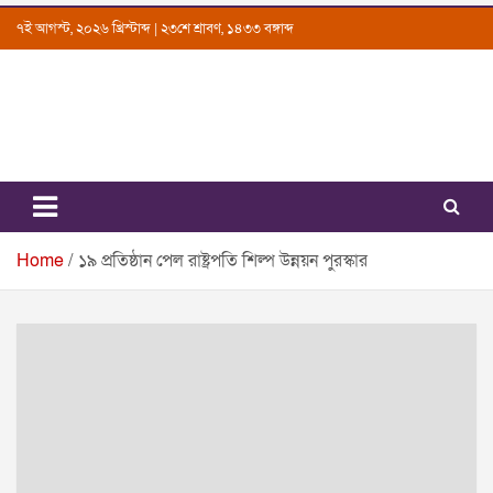
Skip
৭ই আগস্ট, ২০২৬ খ্রিস্টাব্দ | ২৩শে শ্রাবণ, ১৪৩৩ বঙ্গাব্দ
to
content
Uttarkantho
News Portal
Home
১৯ প্রতিষ্ঠান পেল রাষ্ট্রপতি শিল্প উন্নয়ন পুরস্কার