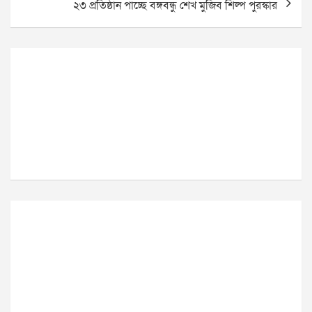
২৩ প্রতিষ্ঠান পাচ্ছে বঙ্গবন্ধু শেখ মুজিব শিল্প পুরস্কার