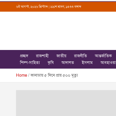
Skip
৬ই আগস্ট, ২০২৬ খ্রিস্টাব্দ | ২২শে শ্রাবণ, ১৪৩৩ বঙ্গাব্দ
to
content
Uttarkantho
News Portal
প্রচ্ছদ
রাজশাহী
জাতীয়
রাজনীতি
আন্তর্জাতিক
শিল্প-সাহিত্য
কৃষি
আদালত
ইসলাম
আবহাওয়া
Home
কানাডায় ৫ দিনে প্রায় ৫০০ মৃত্যু