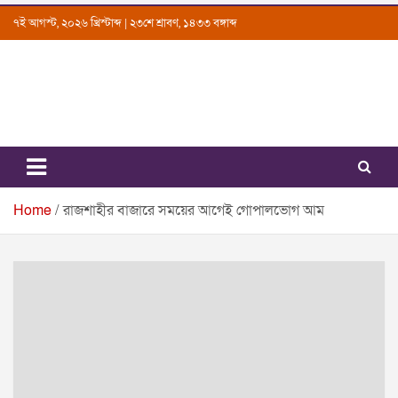
Skip
৭ই আগস্ট, ২০২৬ খ্রিস্টাব্দ | ২৩শে শ্রাবণ, ১৪৩৩ বঙ্গাব্দ
to
content
Uttarkantho
News Portal
Home
রাজশাহীর বাজারে সময়ের আগেই গোপালভোগ আম