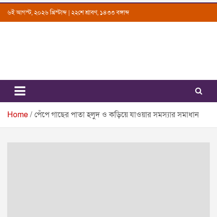
Skip
৬ই আগস্ট, ২০২৬ খ্রিস্টাব্দ | ২২শে শ্রাবণ, ১৪৩৩ বঙ্গাব্দ
to
content
Uttarkantho
News Portal
Home
পেঁপে গাছের পাতা হলুদ ও কড়িয়ে যাওয়ার সমস্যার সমাধান