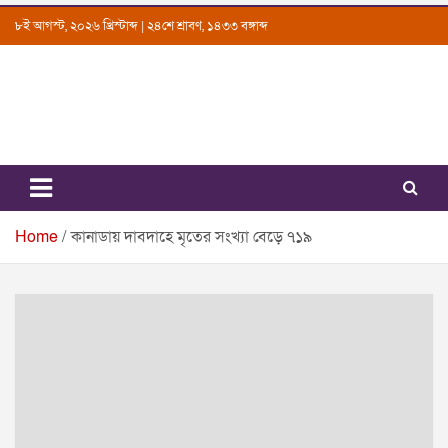
Skip
৮ই আগস্ট, ২০২৬ খ্রিস্টাব্দ | ২৪শে শ্রাবণ, ১৪৩৩ বঙ্গাব্দ
to
content
Uttarkantho
News Portal
Home
কানাডায় দাবদাহে মৃতের সংখ্যা বেড়ে ৭১৯