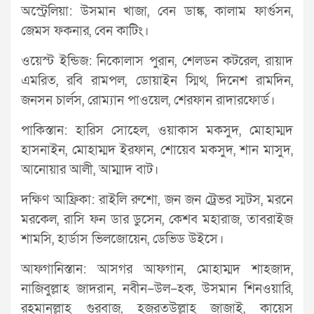
অস্ট্রেলিয়া: উসমান খাজা, বেন ডাঙ্ক, কালাম ফার্গুসন,
জেমস ফকনার, বেন কাটিং।
ওয়েস্ট ইন্ডিজ: নিকোলাস পুরান, শেলডন কটরেল, রায়াদ
এমরিত, রবি রামপল, ডোয়াইন স্মিথ, দিনেশ রামদিন,
জনসন চার্লস, রোম্যান পাওয়েল, শেরফান রাদারফোর্ড।
পাকিস্তান: হারিস সোহেল, ওয়াকাস মকসুদ, মোহাম্মদ
হাসনাইন, মোহাম্মদ ইরফান, শোয়েব মকসুদ, শান মাসুদ,
আনোয়ার আলী, আম্মাদ বাট।
দক্ষিণ আফ্রিকা: রাইলি রুশো, জন জন ট্রেভর স্মটস, মরনে
মরকেল, রাসি ফন ডার ডুসেন, কেশব মহারাজ, তাবরাইজ
শামসি, হার্ডাস ভিলজোয়েন, ডেভিড উইসে।
আফগানিস্তান: আসগর আফগান, মোহাম্মদ শাহজাদ,
নাজিবুল্লাহ জাদরান, নবীন–উল–হক, উসমান শিনওয়ারি,
রহমানুল্লাহ গুরবাজ, হজরতউল্লাহ জাজাই, কায়েস