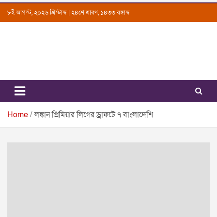
Skip
৮ই আগস্ট, ২০২৬ খ্রিস্টাব্দ | ২৪শে শ্রাবণ, ১৪৩৩ বঙ্গাব্দ
to
content
Uttarkantho
News Portal
Home
লঙ্কান প্রিমিয়ার লিগের ড্রাফটে ৭ বাংলাদেশি