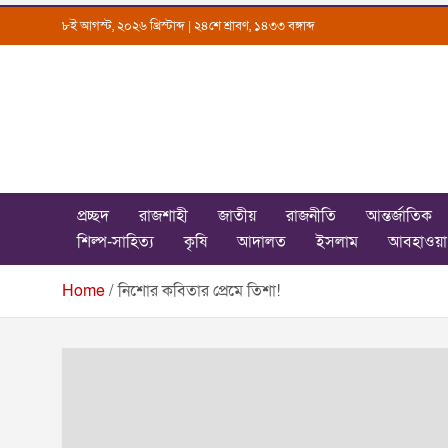
Skip
৮ই আগস্ট, ২০২৬ খ্রিস্টাব্দ | ২৪শে শ্রাবণ, ১৪৩৩ বঙ্গাব্দ
to
content
Uttarkantho
News Portal
প্রচ্ছদ
রাজশাহী
জাতীয়
রাজনীতি
আন্তর্জাতিক
শিল্প-সাহিত্য
কৃষি
আদালত
ইসলাম
আবহাওয়া
Home
নিশোর কবিতার প্রেমে তিশা!