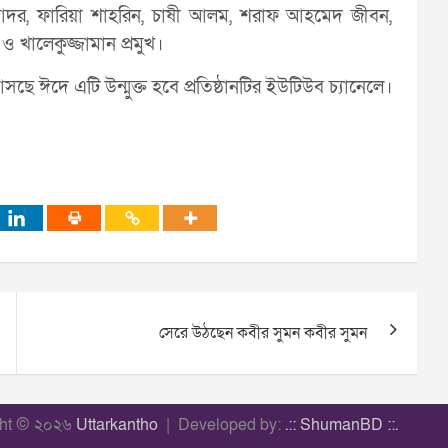
, ফারিয়া শাহরিন, চাষী আলম, শরাফ আহমেদ জীবন,
 খালেকুজ্জামান প্রমুখ।
সছে ঈদে এটি উন্মুক্ত হবে প্রতিষ্ঠানটির ইউটিউব চ্যানেলে।
সেরে উঠছেন কবীর সুমন কবীর সুমন
ght © ২০২৬
Uttarkantho
Developed by:
.:: ShumanBD ::.