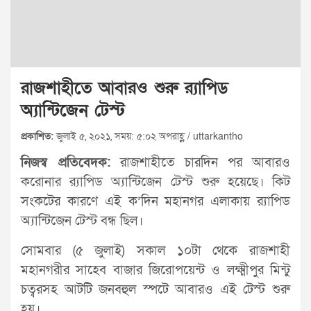
রাজশাহীতে আবারও শুরু র‌্যাপিড
অ্যান্টিজেন টেস্ট
প্রকাশিত:
জুলাই ৫, ২০২১, সময়: ৫:০২ অপরাহ্ণ / uttarkantho
নিজস্ব প্রতিবেদক:
রাজশাহীতে চারদিন পর আবারও
করোনার র‌্যাপিড অ্যান্টিজেন টেস্ট শুরু হয়েছে। কিট
সংকটের কারণে এই ক’দিন মহানগর এলাকায় র‌্যাপিড
অ্যান্টিজেন টেস্ট বন্ধ ছিল।
সোমবার (৫ জুলাই) সকাল ১০টা থেকে রাজশাহী
মহানগরীর সাহেব বাজার জিরোপয়েন্ট ও লক্ষ্মীপুর মিন্টু
চত্বরসহ আটটি জনবহুল স্পটে আবারও এই টেস্ট শুরু
হয়।