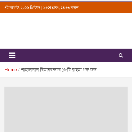
Skip
৭ই আগস্ট, ২০২৬ খ্রিস্টাব্দ | ২৩শে শ্রাবণ, ১৪৩৩ বঙ্গাব্দ
to
content
Uttarkantho
News Portal
Home
শাহজালাল বিমানবন্দরে ১৮টি ব্রাহমা গরু জব্দ