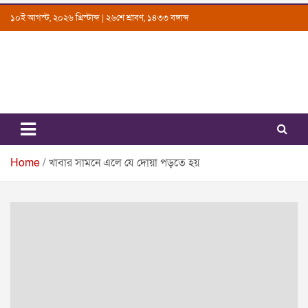
Skip
১০ই আগস্ট, ২০২৬ খ্রিস্টাব্দ | ২৬শে শ্রাবণ, ১৪৩৩ বঙ্গাব্দ
to
content
Uttarkantho
News Portal
Home
খাবার সামনে এলে যে দোয়া পড়তে হয়