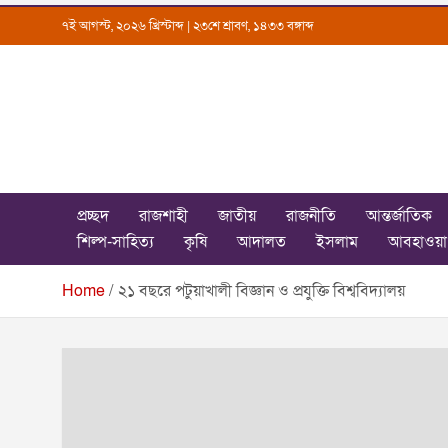
Skip
৭ই আগস্ট, ২০২৬ খ্রিস্টাব্দ | ২৩শে শ্রাবণ, ১৪৩৩ বঙ্গাব্দ
to
content
Uttarkantho
News Portal
প্রচ্ছদ
রাজশাহী
জাতীয়
রাজনীতি
আন্তর্জাতিক
শিল্প-সাহিত্য
কৃষি
আদালত
ইসলাম
আবহাওয়া
Home
২১ বছরে পটুয়াখালী বিজ্ঞান ও প্রযুক্তি বিশ্ববিদ্যালয়