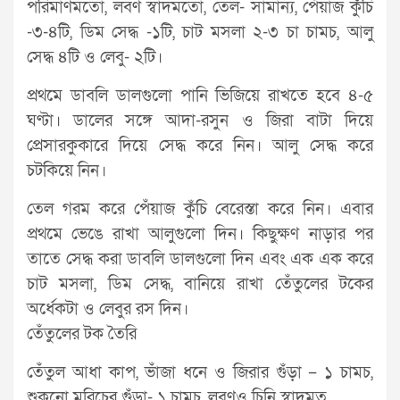
পরিমাণমতো, লবণ স্বাদমতো, তেল- সামান্য, পেঁয়াজ কুঁচি
-৩-৪টি, ডিম সেদ্ধ -১টি, চাট মসলা ২-৩ চা চামচ, আলু
সেদ্ধ ৪টি ও লেবু- ২টি।
প্রথমে ডাবলি ডালগুলো পানি ভিজিয়ে রাখতে হবে ৪-৫
ঘণ্টা। ডালের সঙ্গে আদা-রসুন ও জিরা বাটা দিয়ে
প্রেসারকুকারে দিয়ে সেদ্ধ করে নিন। আলু সেদ্ধ করে
চটকিয়ে নিন।
তেল গরম করে পেঁয়াজ কুঁচি বেরেস্তা করে নিন। এবার
প্রথমে ভেঙে রাখা আলুগুলো দিন। কিছুক্ষণ নাড়ার পর
তাতে সেদ্ধ করা ডাবলি ডালগুলো দিন এবং এক এক করে
চাট মসলা, ডিম সেদ্ধ, বানিয়ে রাখা তেঁতুলের টকের
অর্ধেকটা ও লেবুর রস দিন।
তেঁতুলের টক তৈরি
তেঁতুল আধা কাপ, ভাঁজা ধনে ও জিরার গুঁড়া – ১ চামচ,
শুকনো মরিচের গুঁড়া- ১ চামচ, লবণও চিনি স্বাদমত