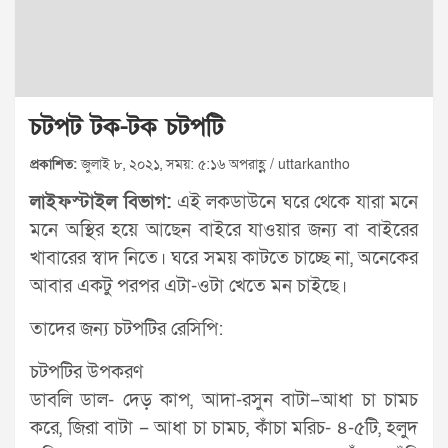
চটপট টক-টক চটপটি
প্রকাশিত:
জুলাই ৮, ২০২১, সময়: ৫:১৬ অপরাহ্ণ / uttarkantho
লাইফস্টাইল বিভাগ:
এই লকডাউনে ঘরে থেকে যারা মনে
মনে অস্থির হয়ে আছেন বাইরে যাওয়ার জন্য বা বাইরের
খাবারের স্বাদ নিতে। ঘরে সময় কাটতে চাচ্ছে না, অনেকের
আবার একটু পরপর এটা-ওটা খেতে মন চাইছে।
তাদের জন্য চটপটির রেসিপি:
চটপটির উপকরণ
ডাবলি ডাল- দেড় কাপ, আদা-রসুন বাটা–আধা চা চামচ
করে, জিরা বাটা – আধা চা চামচ, কাঁচা মরিচ- ৪-৫টি, হলুদ