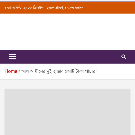
Skip
১০ই আগস্ট, ২০২৬ খ্রিস্টাব্দ | ২৬শে শ্রাবণ, ১৪৩৩ বঙ্গাব্দ
to
content
Uttarkantho
News Portal
Home
আল আমীনের দুই হাজার কোটি টাকা পাচার!