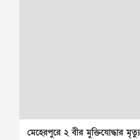
মেহেরপুরে ২ বীর মুক্তিযোদ্ধার মৃত্যু