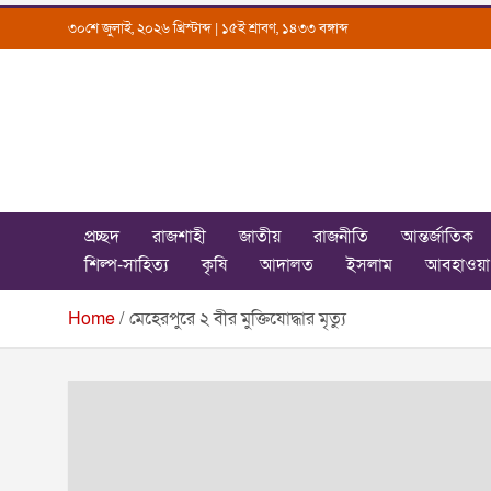
Skip
৩০শে জুলাই, ২০২৬ খ্রিস্টাব্দ | ১৫ই শ্রাবণ, ১৪৩৩ বঙ্গাব্দ
to
content
Uttarkantho
News Portal
প্রচ্ছদ
রাজশাহী
জাতীয়
রাজনীতি
আন্তর্জাতিক
শিল্প-সাহিত্য
কৃষি
আদালত
ইসলাম
আবহাওয়া
Home
মেহেরপুরে ২ বীর মুক্তিযোদ্ধার মৃত্যু