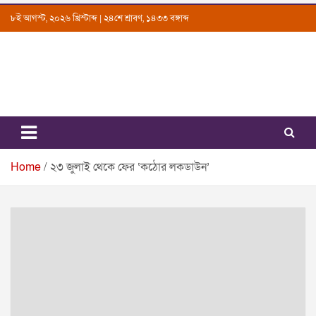
Skip
৮ই আগস্ট, ২০২৬ খ্রিস্টাব্দ | ২৪শে শ্রাবণ, ১৪৩৩ বঙ্গাব্দ
to
content
Uttarkantho
News Portal
Home
২৩ জুলাই থেকে ফের ‘কঠোর লকডাউন’