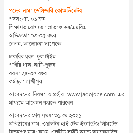
পদের নাম: ডেলিভারি কোঅর্ডিনেটর
পদসংখ্যা: ০১ জন
শিক্ষাগত যোগ্যতা: স্নাতকোত্তর/এমবিএ
অভিজ্ঞতা: ০৩-০৫ বছর
বেতন: আলোচনা সাপেক্ষে
চাকরির ধরন: ফুল টাইম
প্রার্থীর ধরন: নারী-পুরুষ
বয়স: ২৫-৩৫ বছর
কর্মস্থল: গাজীপুর
আবেদনের নিয়ম: আগ্রহীরা www.jagojobs.com এর
মাধ্যমে আবেদন করতে পারবেন।
আবেদনের শেষ সময়: ৩১ মে ২০২১
প্রতিষ্ঠানের নাম: ওয়ালটন হাই-টেক ইন্ডাস্ট্রিজ লিমিটেড
বিভাগের নাম: ফ্যান, এলইডি লাইট অ্যান্ড অ্যাক্সেসরিজ