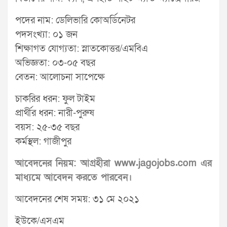
পদের নাম: ডেলিভারি কোঅর্ডিনেটর
পদসংখ্যা: ০১ জন
শিক্ষাগত যোগ্যতা: স্নাতকোত্তর/এমবিএ
অভিজ্ঞতা: ০৩-০৫ বছর
বেতন: আলোচনা সাপেক্ষে
চাকরির ধরন: ফুল টাইম
প্রার্থীর ধরন: নারী-পুরুষ
বয়স: ২৫-৩৫ বছর
কর্মস্থল: গাজীপুর
আবেদনের নিয়ম: আগ্রহীরা www.jagojobs.com এর
মাধ্যমে আবেদন করতে পারবেন।
আবেদনের শেষ সময়: ৩১ মে ২০২১
ইউকে/এসএম