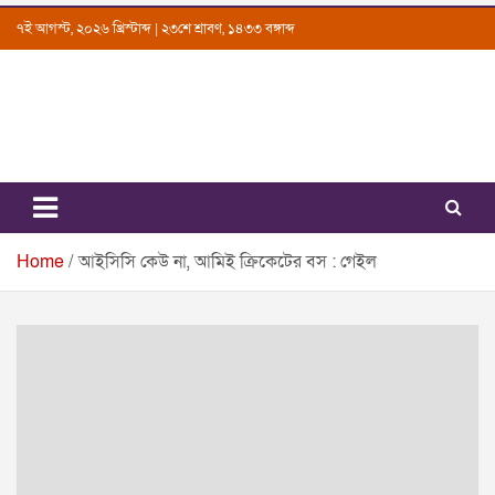
Skip
৭ই আগস্ট, ২০২৬ খ্রিস্টাব্দ | ২৩শে শ্রাবণ, ১৪৩৩ বঙ্গাব্দ
to
content
Uttarkantho
News Portal
Home
আইসিসি কেউ না, আমিই ক্রিকেটের বস : গেইল