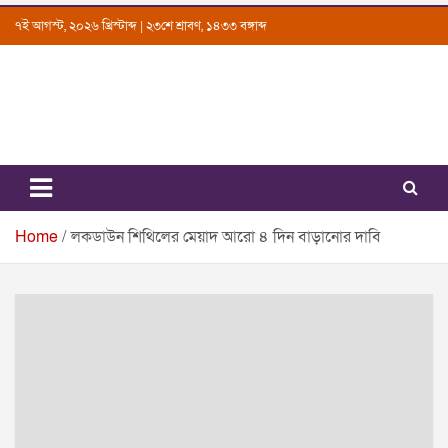
Skip
৭ই আগস্ট, ২০২৬ খ্রিস্টাব্দ | ২৩শে শ্রাবণ, ১৪৩৩ বঙ্গাব্দ
to
content
Uttarkantho
News Portal
Home
লকডাউন শিথিলের মেয়াদ আরো ৪ দিন বাড়ানোর দাবি