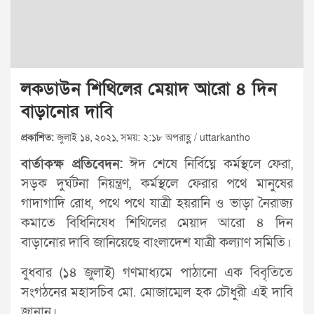
লকডাউন শিথিলের মেয়াদ আরো ৪ দিন
বাড়ানোর দাবি
প্রকাশিত:
জুলাই ১৪, ২০২১, সময়: ২:১৮ অপরাহ্ণ / uttarkantho
বার্তাকক্ষ প্রতিবেদন:
ঈদ শেষে নির্বিঘ্নে কর্মস্থলে ফেরা,
সড়ক দুর্ঘটনা নিয়ন্ত্রণ, কর্মস্থলে ফেরার পথে মানুষের
গাদাগাদি রোধ, পথে পথে যাত্রী হয়রানি ও ভাড়া নৈরাজ্য
কমাতে বিধিনিষেধ শিথিলের মেয়াদ আরো ৪ দিন
বাড়ানোর দাবি জানিয়েছে বাংলাদেশ যাত্রী কল্যাণ সমিতি।
বুধবার (১৪ জুলাই) গণমাধ্যমে পাঠানো এক বিবৃতিতে
সংগঠনের মহাসচিব মো. মোজাম্মেল হক চৌধুরী এই দাবি
জানান।