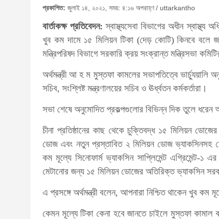
প্রকাশিত:
জুলাই ১৪, ২০২১, সময়: ৪:১৬ অপরাহ্ণ / uttarkantho
বার্তাকক্ষ প্রতিবেদন:
স্বাস্থ্যসেবা বিভাগের অধীন স্বাস্থ্য অ
খুব কম দামে ১৫ মিলিয়ন টিকা (দেড় কোটি) কিনবে বলে জান
মন্ত্রিপরিষদ বিভাগে সরকারি ক্রয় সংক্রান্ত মন্ত্রিসভা কম
অর্থমন্ত্রী আ হ ম মুস্তফা কামলের সভাপতিত্বে ভার্চ্যুয়ালি 
সচিব, সংশ্লিষ্ট মন্ত্রণালয়ের সচিব ও ঊর্ধ্বতন কর্মকর্তারা।
সভা শেষে অনুমোদিত প্রকল্পগুলোর বিভিন্ন দিক তুলে ধরেন অর্
চীনা প্রতিষ্ঠানের কাছ থেকে চুক্তিবদ্ধ ১৫ মিলিয়ন ডোজ
ডোজ এবং নতুন প্রস্তাবিত ২ মিলিয়ন ডোজ ভ্যাকসিনসহ মোট
কম মূল্যে সিনোফার্ম ভ্যাকসিন সাপ্লিমেন্ট এগ্রিমেন্
মেটানোর জন্য ১৫ মিলিয়ন ডোজের অতিরিক্ত ভ্যাকসিন সরব
এ প্রসঙ্গে অর্থমন্ত্রী বলেন, আপনারা নিশ্চিত থাকেন খুব কম
কেমন মূল্যে টিকা কেনা হবে জানতে চাইলে মুস্তফা কামা