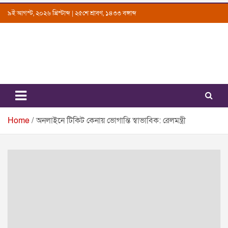
Skip
৯ই আগস্ট, ২০২৬ খ্রিস্টাব্দ | ২৫শে শ্রাবণ, ১৪৩৩ বঙ্গাব্দ
to
content
Uttarkantho
News Portal
Home
অনলাইনে টিকিট কেনায় ভোগান্তি স্বাভাবিক: রেলমন্ত্রী