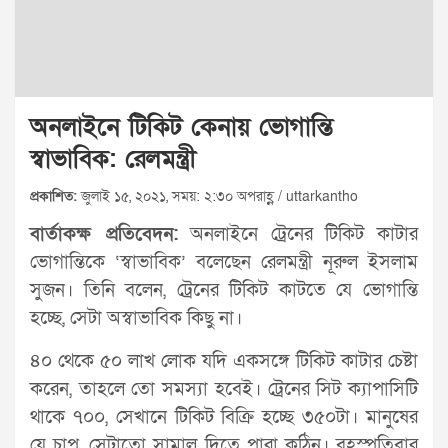
অনলাইনে টিকিট কেনায় ভোগান্তি
স্বাভাবিক: রেলমন্ত্রী
প্রকাশিত:
জুলাই ১৫, ২০২১, সময়: ২:৩০ অপরাহ্ণ / uttarkantho
বার্তাকক্ষ প্রতিবেদন:
অনলাইনে ট্রেনের টিকিট কাটার
ভোগান্তিকে ‘স্বাভাবিক’ বলেছেন রেলমন্ত্রী নূরুল ইসলাম
সুজন। তিনি বলেন, ট্রেনের টিকিট কাটতে যে ভোগান্তি
হচ্ছে, সেটা অস্বাভাবিক কিছু না।
৪০ থেকে ৫০ লাখ লোক যদি একসঙ্গে টিকিট কাটার চেষ্টা
করেন, তাহলে তো সমস্যা হবেই। ট্রেনের সিট ক্যাপাসিটি
থাকে ৭০০, সেখানে টিকিট বিক্রি হচ্ছে ৩৫০টা। মানুষের
যে চাপ, সেটাতো সামাল দিতে পারা কঠিন। বৃহস্পতিবার