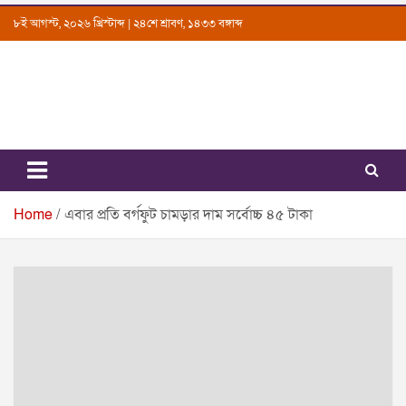
Skip
৮ই আগস্ট, ২০২৬ খ্রিস্টাব্দ | ২৪শে শ্রাবণ, ১৪৩৩ বঙ্গাব্দ
to
content
Uttarkantho
News Portal
Home
এবার প্রতি বর্গফুট চামড়ার দাম সর্বোচ্চ ৪৫ টাকা