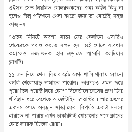
ওইসব সেভ নিয়মিত গোলরক্ষকদের জন্য কঠিন কিছু না
হলেও ভিন্ন পজিশনে খেলা কারো জন্য তা মোটেই সহজ
কাজ নয়।
৭৩তম মিনিটে অবশ্য সান্তা ফের কেলভিন ওসারিও
পেরেজকে পরাস্ত করতে সক্ষম হন। ওই গোলে ব্যবধান
কমালেও লজ্জাজনক হার এড়াতে পারেনি কলম্বিয়ান
ক্লাবটি।
১১ জন নিয়ে খেলা রিভার প্লেট বেঞ্চ খালি থাকায় কোনো
বদলি খেলোয়াড় নামাতে পারেনি। তারপরও এমন জয়ে
পুরো তিন পয়েন্ট নিয়ে কোপা লিবের্তাদোরেসের গ্রুপ ডি’র
শীর্ষস্থান ধরে রেখেছে আর্জেন্টাইন জায়ান্টরা। আর গ্রুপের
একদম শেষে অবস্থান সান্তা ফের। বিপর্যস্ত একটা দলকে
হারাতে না পারায় এখন চাকরিটাই খোয়ানোর পথে ক্লাবের
কোচ হ্যারল্ড রিভেরা রোয়া।