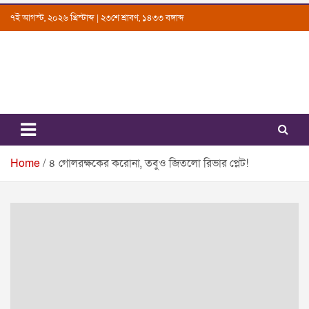
Skip
৭ই আগস্ট, ২০২৬ খ্রিস্টাব্দ | ২৩শে শ্রাবণ, ১৪৩৩ বঙ্গাব্দ
to
content
Uttarkantho
News Portal
Home
৪ গোলরক্ষকের করোনা, তবুও জিতলো রিভার প্লেট!