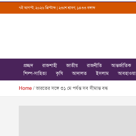
Skip
৭ই আগস্ট, ২০২৬ খ্রিস্টাব্দ | ২৩শে শ্রাবণ, ১৪৩৩ বঙ্গাব্দ
to
content
Uttarkantho
News Portal
প্রচ্ছদ
রাজশাহী
জাতীয়
রাজনীতি
আন্তর্জাতিক
শিল্প-সাহিত্য
কৃষি
আদালত
ইসলাম
আবহাওয়া
Home
ভারতের সঙ্গে ৩১ মে পর্যন্ত সব সীমান্ত বন্ধ