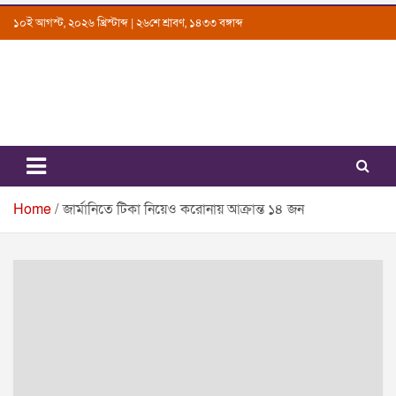
Skip
১০ই আগস্ট, ২০২৬ খ্রিস্টাব্দ | ২৬শে শ্রাবণ, ১৪৩৩ বঙ্গাব্দ
to
content
Uttarkantho
News Portal
Home
জার্মানিতে টিকা নিয়েও করোনায় আক্রান্ত ১৪ জন