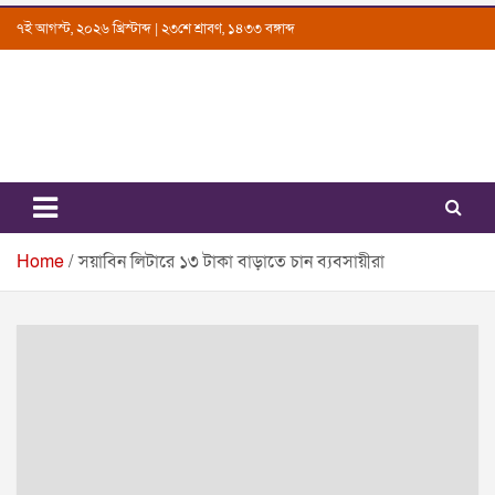
Skip
৭ই আগস্ট, ২০২৬ খ্রিস্টাব্দ | ২৩শে শ্রাবণ, ১৪৩৩ বঙ্গাব্দ
to
content
Uttarkantho
News Portal
Home
সয়াবিন লিটারে ১৩ টাকা বাড়াতে চান ব্যবসায়ীরা