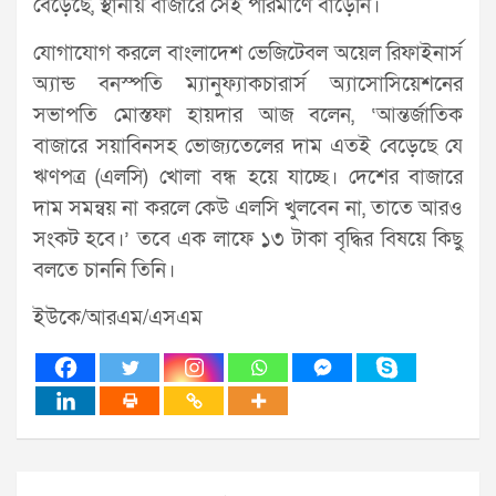
বেড়েছে, স্থানীয় বাজারে সেই পরিমাণে বাড়েনি।
যোগাযোগ করলে বাংলাদেশ ভেজিটেবল অয়েল রিফাইনার্স
অ্যান্ড বনস্পতি ম্যানুফ্যাকচারার্স অ্যাসোসিয়েশনের
সভাপতি মোস্তফা হায়দার আজ বলেন, ‘আন্তর্জাতিক
বাজারে সয়াবিনসহ ভোজ্যতেলের দাম এতই বেড়েছে যে
ঋণপত্র (এলসি) খোলা বন্ধ হয়ে যাচ্ছে। দেশের বাজারে
দাম সমন্বয় না করলে কেউ এলসি খুলবেন না, তাতে আরও
সংকট হবে।’ তবে এক লাফে ১৩ টাকা বৃদ্ধির বিষয়ে কিছু
বলতে চাননি তিনি।
ইউকে/আরএম/এসএম
Post