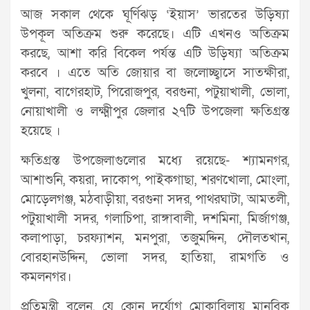
আজ সকাল থেকে ঘূর্ণিঝড় ‘ইয়াস’ ভারতের উড়িষ্যা
উপকূল অতিক্রম শুরু করেছে। এটি এখনও অতিক্রম
করছে, আশা করি বিকেল পর্যন্ত এটি উড়িষ্যা অতিক্রম
করবে । এতে অতি জোয়ার বা জলোচ্ছ্বাসে সাতক্ষীরা,
খুলনা, বাগেরহাট, পিরোজপুর, বরগুনা, পটুয়াখালী, ভোলা,
নোয়াখালী ও লক্ষ্মীপুর জেলার ২৭টি উপজেলা ক্ষতিগ্রস্ত
হয়েছে ।
ক্ষতিগ্রস্ত উপজেলাগুলোর মধ্যে রয়েছে- শ্যামনগর,
আশাশুনি, কয়রা, দাকোপ, পাইকগাছা, শরণখোলা, মোংলা,
মোড়েলগঞ্জ, মঠবাড়ীয়া, বরগুনা সদর, পাথরঘাটা, আমতলী,
পটুয়াখালী সদর, গলাচিপা, রাঙ্গাবালী, দশমিনা, মির্জাগঞ্জ,
কলাপাড়া, চরফ্যাশন, মনপুরা, তজুমদ্দিন, দৌলতখান,
বোরহানউদ্দিন, ভোলা সদর, হাতিয়া, রামগতি ও
কমলনগর।
প্রতিমন্ত্রী বলেন, যে কোন দুর্যোগ মোকাবিলায় মানবিক