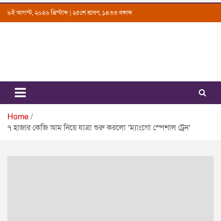
Skip
৯ই আগস্ট, ২০২৬ খ্রিস্টাব্দ | ২৫শে শ্রাবণ, ১৪৩৩ বঙ্গাব্দ
to
content
Uttarkantho
News Portal
Home
৭ হাজার কেজি আম নিয়ে যাত্রা শুরু করলো ‘ম্যাংগো স্পেশাল ট্রেন’