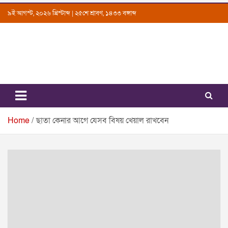
Skip
৯ই আগস্ট, ২০২৬ খ্রিস্টাব্দ | ২৫শে শ্রাবণ, ১৪৩৩ বঙ্গাব্দ
to
content
Uttarkantho
News Portal
Home
ছাতা কেনার আগে যেসব বিষয় খেয়াল রাখবেন