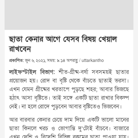
ছাতা কেনার আগে যেসব বিষয় খেয়াল
রাখবেন
প্রকাশিত:
জুন ৬, ২০২১, সময়: ৯:১৪ অপরাহ্ণ / uttarkantho
লাইফস্টাইল বিভাগ:
শীত-গ্রীষ্ম-বর্ষা সবসময়ই ছাতার
প্রয়োজন হয়। রোদ বা বৃষ্টি থেকে বাঁচতে ছাতাই ভরসা।
এখন যেমন গ্রীষ্মের খরতাপে পুড়ছে শহর; আবার ভিজছে
হঠাৎ আসা বৃষ্টিতে। তাই সঙ্গে একটি ছাতা রাখার বিকল্প
নেই। না হলে রোদে পুড়বেন আবার বৃষ্টিতেও ভিজবেন।
আর বারবার কেনার চেয়ে দাম দিয়ে একটি ভালো মানের
ছাতা কিনলে খরচ ও ভোগান্তি দু’টোই বাঁচবে। বাজারে
এখন দেশি ও বিদেশি বিভিন্ন রকমের ছাতা পাওয়া যায়।