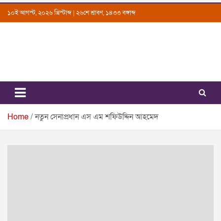
Skip
১০ই আগস্ট, ২০২৬ খ্রিস্টাব্দ | ২৬শে শ্রাবণ, ১৪৩৩ বঙ্গাব্দ
to
content
Uttarkantho
News Portal
Home
নতুন সেনাপ্রধান এস এম শফিউদ্দিন আহমেদ