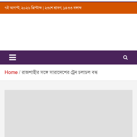
Skip
৭ই আগস্ট, ২০২৬ খ্রিস্টাব্দ | ২৩শে শ্রাবণ, ১৪৩৩ বঙ্গাব্দ
to
content
Uttarkantho
News Portal
Home
রাজশাহীর সঙ্গে সারাদেশের ট্রেন চলাচল বন্ধ