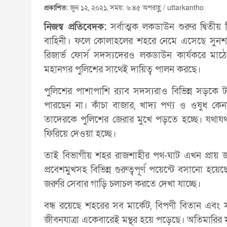
প্রকাশিত:
জুন ১২, ২০২১, সময়: ৬:৪৫ অপরাহ্ণ / uttarkantho
নিজস্ব প্রতিবেদক:
সর্বাত্মক লকডাউন শুরুর দ্বিতী
বাহিনী। ফলে কোলাহলের শহরে নেমে এসেছে সুনশা
রিজার্ভ ফোর্স সদস্যদেরও লকডাউন কার্যকরে মা
মহানগর পুলিশের সাথেই দায়িত্ব পালন করছে।
পুলিশের পাশাপাশি র‌্যাব সদস্যরাও বিভিন্ন সড়ক
পারছেন না। কাঁচা বাজার, খাদ্য পণ্য ও ওষুধ কেনা
তাদেরকে পুলিশের জেরার মুখে পড়তে হচ্ছে। যথাযথ ক
ফিরিয়ে দেওয়া হচ্ছে।
তাই বিভাগীয় শহর রাজশাহীর পথ-ঘাট এখন প্রায় জ
প্রবেশমুখসহ বিভিন্ন গুরুত্বপূর্ণ পয়েন্টে বসানো 
জরুরি সেবার গাড়ি চলাচল করতে দেখা যাচ্ছে।
বন্ধ রয়েছে শহরের সব মার্কেট, বিপণী বিতান এব
জীবনযাত্রা একেবারেই মন্থর হয়ে পড়েছে। অতিমারির ম