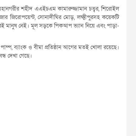
ী মহানগরীর শহীদ এএইচএম কামারুজ্জামান চত্বর, শিরোইল
বাজার জিরোপয়েন্ট, সোনাদীঘির মোড়, লক্ষ্মীপুরসহ কয়েকটি
রেই মানুষ নেই। মূল সড়কে পিকআপ ভ্যান নিয়ে এবং পাড়া-
 পাম্প, ব্যাংক ও বীমা প্রতিষ্ঠান আগের মতই খোলা রয়েছে।
ন্ধ দেখা গেছে।