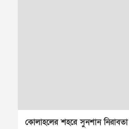
কোলাহলের শহরে সুনশান নিরাবতা