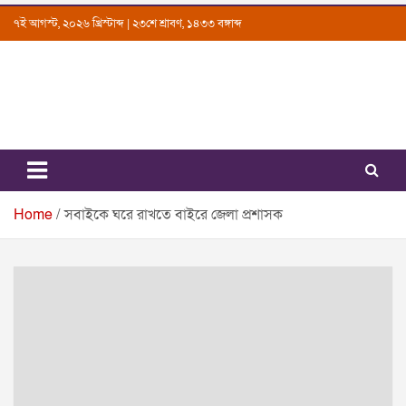
Skip
৭ই আগস্ট, ২০২৬ খ্রিস্টাব্দ | ২৩শে শ্রাবণ, ১৪৩৩ বঙ্গাব্দ
to
content
Uttarkantho
News Portal
Home
সবাইকে ঘরে রাখতে বাইরে জেলা প্রশাসক