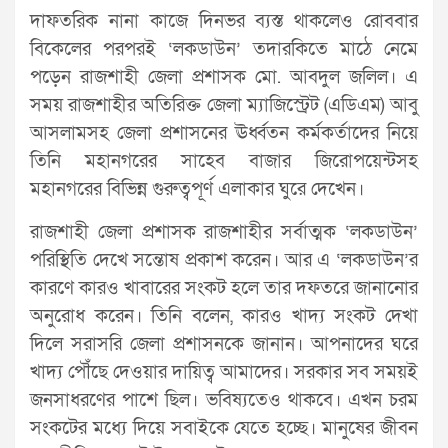
দাফতরিক নানা কাজে দিনভর ব্যস্ত থাকলেও রোববার
বিকেলের পরপরই ‘লকডাউন’ তদারকিতে মাঠে নেমে
পড়েন রাজশাহী জেলা প্রশাসক মো. আবদুল জলিল। এ
সময় রাজশাহীর অতিরিক্ত জেলা ম্যাজিস্ট্রেট (এডিএম) আবু
আসলামসহ জেলা প্রশাসনের ঊর্ধ্বতন কর্মকর্তাদের নিয়ে
তিনি মহানগরের সাহেব বাজার জিরোপয়েন্টসহ
মহানগরের বিভিন্ন গুরুত্বপূর্ণ এলাকার ঘুরে দেখেন।
রাজশাহী জেলা প্রশাসক রাজশাহীর সর্বাত্মক ‘লকডাউন’
পরিস্থিতি দেখে সন্তোষ প্রকাশ করেন। আর এ ‘লকডাউন’র
কারণে কারও খাবারের সংকট হলে তার দফতরে জানানোর
অনুরোধ করেন। তিনি বলেন, কারও খাদ্য সংকট দেখা
দিলে সরাসরি জেলা প্রশাসনকে জানান। আপনাদের ঘরে
খাদ্য পৌঁছে দেওয়ার দায়িত্ব আমাদের। সরকার সব সময়ই
জনসাধরণের পাশে ছিল। ভবিষ্যতেও থাকবে। এখন চরম
সংকটের মধ্যে দিয়ে সবাইকে যেতে হচ্ছে। মানুষের জীবন